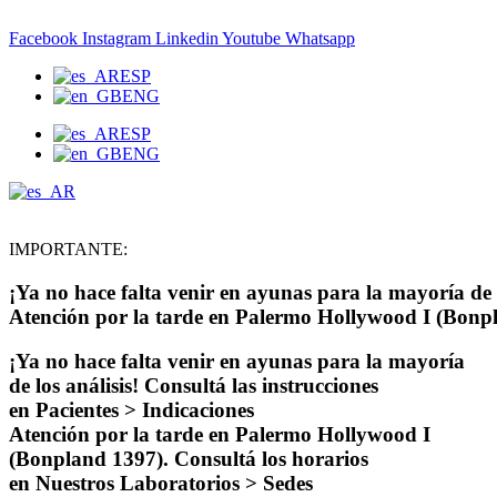
Ir
al
Facebook
Instagram
Linkedin
Youtube
Whatsapp
contenido
ESP
ENG
ESP
ENG
IMPORTANTE:
¡Ya no hace falta venir en ayunas para la mayoría de l
Atención por la tarde en Palermo Hollywood I (Bonpl
¡Ya no hace falta venir en ayunas para la mayoría
de los análisis! Consultá las instrucciones
en Pacientes > Indicaciones
Atención por la tarde en Palermo Hollywood I
(Bonpland 1397). Consultá los horarios
en Nuestros Laboratorios > Sedes