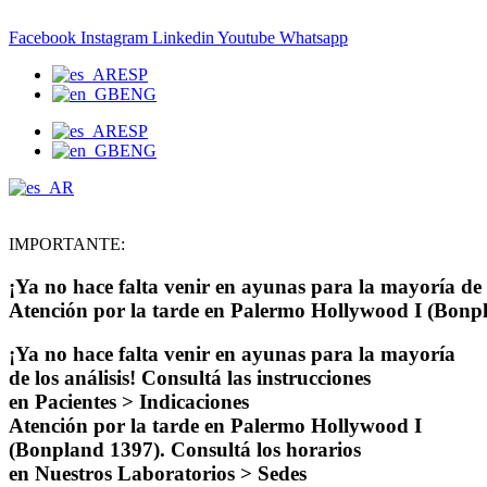
Ir
al
Facebook
Instagram
Linkedin
Youtube
Whatsapp
contenido
ESP
ENG
ESP
ENG
IMPORTANTE:
¡Ya no hace falta venir en ayunas para la mayoría de l
Atención por la tarde en Palermo Hollywood I (Bonpl
¡Ya no hace falta venir en ayunas para la mayoría
de los análisis! Consultá las instrucciones
en Pacientes > Indicaciones
Atención por la tarde en Palermo Hollywood I
(Bonpland 1397). Consultá los horarios
en Nuestros Laboratorios > Sedes