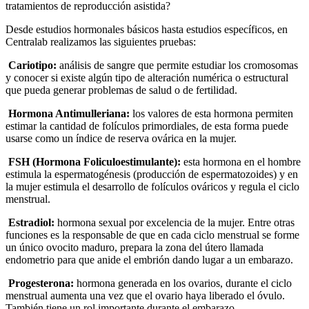
tratamientos de reproducción asistida?
Desde estudios hormonales básicos hasta estudios específicos, en
Centralab realizamos las siguientes pruebas:
Cariotipo:
análisis de sangre que permite estudiar los cromosomas
y conocer si existe algún tipo de alteración numérica o estructural
que pueda generar problemas de salud o de fertilidad.
Hormona Antimulleriana:
los valores de esta hormona permiten
estimar la cantidad de folículos primordiales, de esta forma puede
usarse como un índice de reserva ovárica en la mujer.
FSH (Hormona Foliculoestimulante):
esta hormona en el hombre
estimula la espermatogénesis (producción de espermatozoides) y en
la mujer estimula el desarrollo de folículos ováricos y regula el ciclo
menstrual.
Estradiol:
hormona sexual por excelencia de la mujer. Entre otras
funciones es la responsable de que en cada ciclo menstrual se forme
un único ovocito maduro, prepara la zona del útero llamada
endometrio para que anide el embrión dando lugar a un embarazo.
Progesterona:
hormona generada en los ovarios, durante el ciclo
menstrual aumenta una vez que el ovario haya liberado el óvulo.
También tiene un rol importante durante el embarazo.