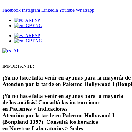
Ir
al
Facebook
Instagram
Linkedin
Youtube
Whatsapp
contenido
ESP
ENG
ESP
ENG
IMPORTANTE:
¡Ya no hace falta venir en ayunas para la mayoría de l
Atención por la tarde en Palermo Hollywood I (Bonpl
¡Ya no hace falta venir en ayunas para la mayoría
de los análisis! Consultá las instrucciones
en Pacientes > Indicaciones
Atención por la tarde en Palermo Hollywood I
(Bonpland 1397). Consultá los horarios
en Nuestros Laboratorios > Sedes