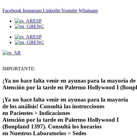
Ir
al
Facebook
Instagram
Linkedin
Youtube
Whatsapp
contenido
ESP
ENG
ESP
ENG
IMPORTANTE:
¡Ya no hace falta venir en ayunas para la mayoría de l
Atención por la tarde en Palermo Hollywood I (Bonpl
¡Ya no hace falta venir en ayunas para la mayoría
de los análisis! Consultá las instrucciones
en Pacientes > Indicaciones
Atención por la tarde en Palermo Hollywood I
(Bonpland 1397). Consultá los horarios
en Nuestros Laboratorios > Sedes