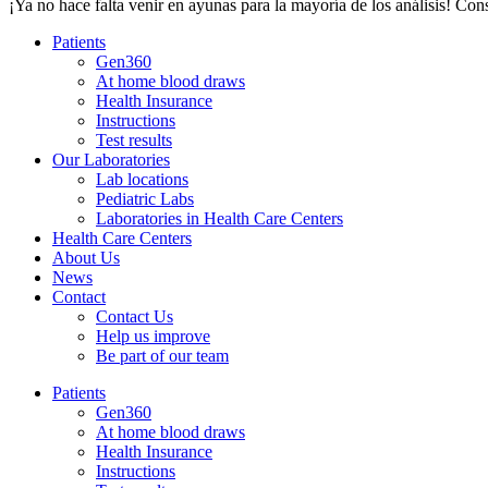
¡Ya no hace falta venir en ayunas para la mayoría de los análisis! Con
Patients
Gen360
At home blood draws
Health Insurance
Instructions
Test results
Our Laboratories
Lab locations
Pediatric Labs
Laboratories in Health Care Centers
Health Care Centers
About Us
News
Contact
Contact Us
Help us improve
Be part of our team
Patients
Gen360
At home blood draws
Health Insurance
Instructions