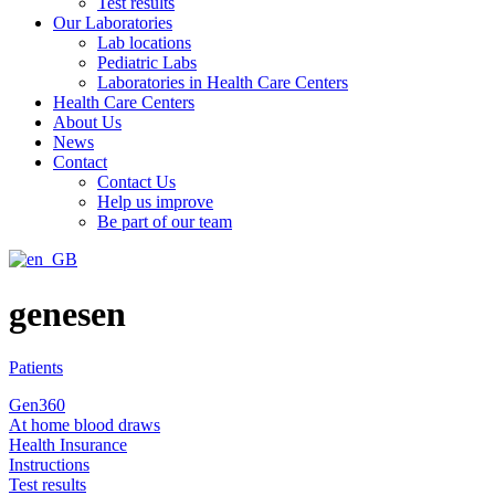
Test results
Our Laboratories
Lab locations
Pediatric Labs
Laboratories in Health Care Centers
Health Care Centers
About Us
News
Contact
Contact Us
Help us improve
Be part of our team
genesen
Patients
Gen360
At home blood draws
Health Insurance
Instructions
Test results